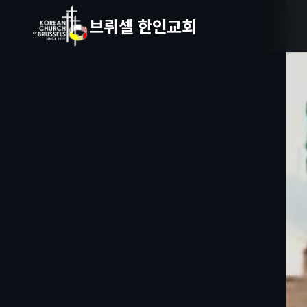
브뤼셀 한인교회