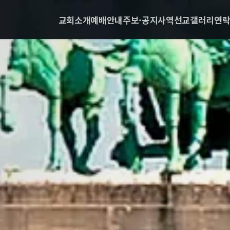
교회소개
예배안내
주보·공지
사역
선교
갤러리
연