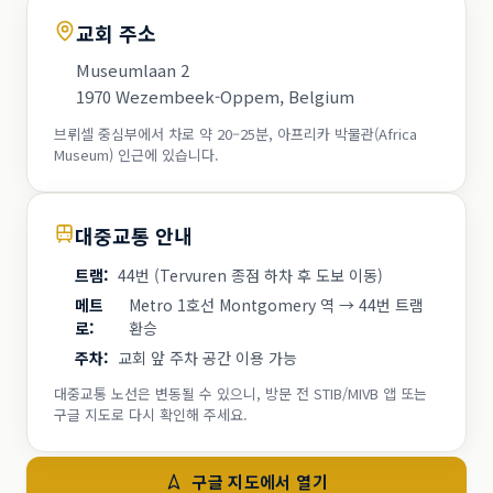
교회 주소
Museumlaan 2
1970 Wezembeek-Oppem, Belgium
브뤼셀 중심부에서 차로 약 20–25분, 아프리카 박물관(Africa
Museum) 인근에 있습니다.
대중교통 안내
트램
:
44번 (Tervuren 종점 하차 후 도보 이동)
메트
Metro 1호선 Montgomery 역 → 44번 트램
로
:
환승
주차
:
교회 앞 주차 공간 이용 가능
대중교통 노선은 변동될 수 있으니, 방문 전 STIB/MIVB 앱 또는
구글 지도로 다시 확인해 주세요.
구글 지도에서 열기