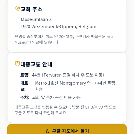
교회 주소
Museumlaan 2
1970 Wezembeek-Oppem, Belgium
브뤼셀 중심부에서 차로 약 20–25분, 아프리카 박물관(Africa
Museum) 인근에 있습니다.
대중교통 안내
트램
:
44번 (Tervuren 종점 하차 후 도보 이동)
메트
Metro 1호선 Montgomery 역 → 44번 트램
로
:
환승
주차
:
교회 앞 주차 공간 이용 가능
대중교통 노선은 변동될 수 있으니, 방문 전 STIB/MIVB 앱 또는
구글 지도로 다시 확인해 주세요.
구글 지도에서 열기