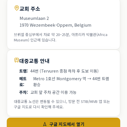
교회 주소
Museumlaan 2
1970 Wezembeek-Oppem, Belgium
브뤼셀 중심부에서 차로 약 20–25분, 아프리카 박물관(Africa
Museum) 인근에 있습니다.
대중교통 안내
트램
:
44번 (Tervuren 종점 하차 후 도보 이동)
메트
Metro 1호선 Montgomery 역 → 44번 트램
로
:
환승
주차
:
교회 앞 주차 공간 이용 가능
대중교통 노선은 변동될 수 있으니, 방문 전 STIB/MIVB 앱 또는
구글 지도로 다시 확인해 주세요.
구글 지도에서 열기