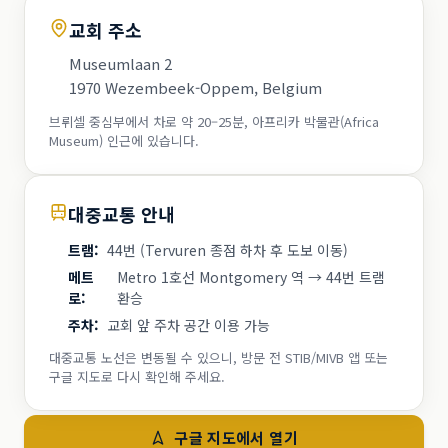
교회 주소
Museumlaan 2
1970 Wezembeek-Oppem, Belgium
브뤼셀 중심부에서 차로 약 20–25분, 아프리카 박물관(Africa
Museum) 인근에 있습니다.
대중교통 안내
트램
:
44번 (Tervuren 종점 하차 후 도보 이동)
메트
Metro 1호선 Montgomery 역 → 44번 트램
로
:
환승
주차
:
교회 앞 주차 공간 이용 가능
대중교통 노선은 변동될 수 있으니, 방문 전 STIB/MIVB 앱 또는
구글 지도로 다시 확인해 주세요.
구글 지도에서 열기