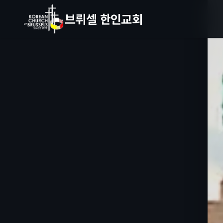
브뤼셀 한인교회