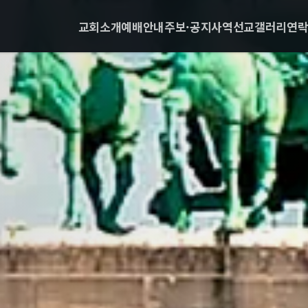
교회소개
예배안내
주보·공지
사역
선교
갤러리
연