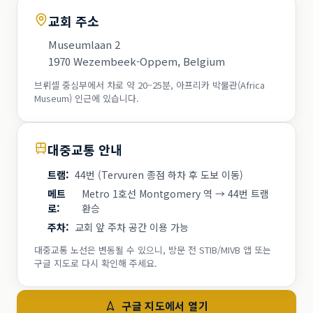
교회 주소
Museumlaan 2
1970 Wezembeek-Oppem, Belgium
브뤼셀 중심부에서 차로 약 20–25분, 아프리카 박물관(Africa
Museum) 인근에 있습니다.
대중교통 안내
트램
:
44번 (Tervuren 종점 하차 후 도보 이동)
메트
Metro 1호선 Montgomery 역 → 44번 트램
로
:
환승
주차
:
교회 앞 주차 공간 이용 가능
대중교통 노선은 변동될 수 있으니, 방문 전 STIB/MIVB 앱 또는
구글 지도로 다시 확인해 주세요.
구글 지도에서 열기