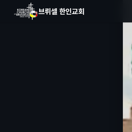
브뤼셀 한인교회