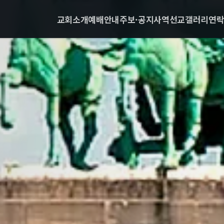
교회소개
예배안내
주보·공지
사역
선교
갤러리
연