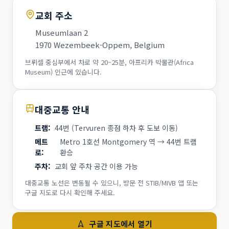
교회 주소
Museumlaan 2
1970 Wezembeek-Oppem, Belgium
브뤼셀 중심부에서 차로 약 20–25분, 아프리카 박물관(Africa
Museum) 인근에 있습니다.
대중교통 안내
트램
:
44번 (Tervuren 종점 하차 후 도보 이동)
메트
Metro 1호선 Montgomery 역 → 44번 트램
로
:
환승
주차
:
교회 앞 주차 공간 이용 가능
대중교통 노선은 변동될 수 있으니, 방문 전 STIB/MIVB 앱 또는
구글 지도로 다시 확인해 주세요.
구글 지도에서 열기