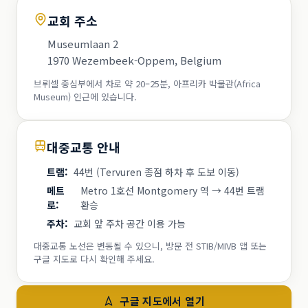
교회 주소
Museumlaan 2
1970 Wezembeek-Oppem, Belgium
브뤼셀 중심부에서 차로 약 20–25분, 아프리카 박물관(Africa
Museum) 인근에 있습니다.
대중교통 안내
트램
:
44번 (Tervuren 종점 하차 후 도보 이동)
메트
Metro 1호선 Montgomery 역 → 44번 트램
로
:
환승
주차
:
교회 앞 주차 공간 이용 가능
대중교통 노선은 변동될 수 있으니, 방문 전 STIB/MIVB 앱 또는
구글 지도로 다시 확인해 주세요.
구글 지도에서 열기