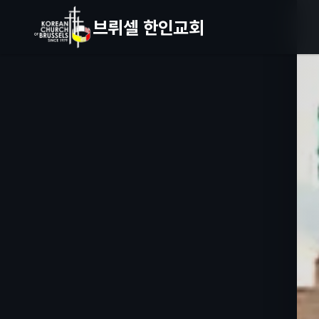
브뤼셀 한인교회