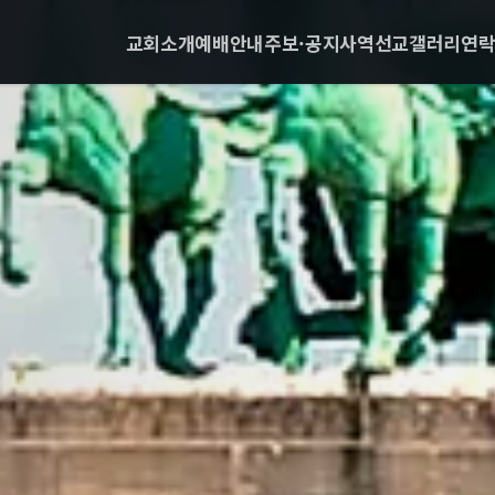
교회소개
예배안내
주보·공지
사역
선교
갤러리
연