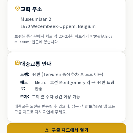
교회 주소
Museumlaan 2
1970 Wezembeek-Oppem, Belgium
브뤼셀 중심부에서 차로 약 20–25분, 아프리카 박물관(Africa
Museum) 인근에 있습니다.
대중교통 안내
트램
:
44번 (Tervuren 종점 하차 후 도보 이동)
메트
Metro 1호선 Montgomery 역 → 44번 트램
로
:
환승
주차
:
교회 앞 주차 공간 이용 가능
대중교통 노선은 변동될 수 있으니, 방문 전 STIB/MIVB 앱 또는
구글 지도로 다시 확인해 주세요.
구글 지도에서 열기