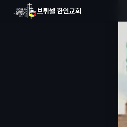
브뤼셀 한인교회