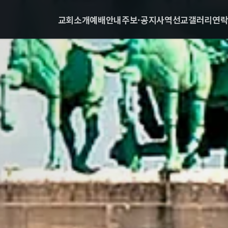
교회소개
예배안내
주보·공지
사역
선교
갤러리
연