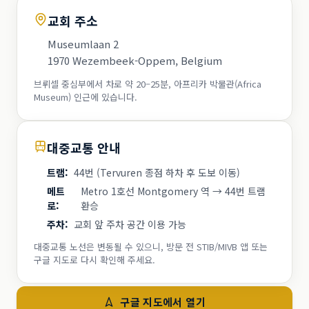
교회 주소
Museumlaan 2
1970 Wezembeek-Oppem, Belgium
브뤼셀 중심부에서 차로 약 20–25분, 아프리카 박물관(Africa
Museum) 인근에 있습니다.
대중교통 안내
트램
:
44번 (Tervuren 종점 하차 후 도보 이동)
메트
Metro 1호선 Montgomery 역 → 44번 트램
로
:
환승
주차
:
교회 앞 주차 공간 이용 가능
대중교통 노선은 변동될 수 있으니, 방문 전 STIB/MIVB 앱 또는
구글 지도로 다시 확인해 주세요.
구글 지도에서 열기