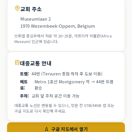
교회 주소
Museumlaan 2
1970 Wezembeek-Oppem, Belgium
브뤼셀 중심부에서 차로 약 20–25분, 아프리카 박물관(Africa
Museum) 인근에 있습니다.
대중교통 안내
트램
:
44번 (Tervuren 종점 하차 후 도보 이동)
메트
Metro 1호선 Montgomery 역 → 44번 트램
로
:
환승
주차
:
교회 앞 주차 공간 이용 가능
대중교통 노선은 변동될 수 있으니, 방문 전 STIB/MIVB 앱 또는
구글 지도로 다시 확인해 주세요.
구글 지도에서 열기