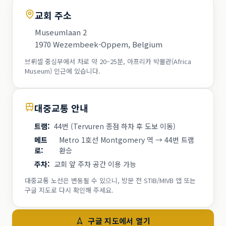
교회 주소
Museumlaan 2
1970 Wezembeek-Oppem, Belgium
브뤼셀 중심부에서 차로 약 20–25분, 아프리카 박물관(Africa
Museum) 인근에 있습니다.
대중교통 안내
트램
:
44번 (Tervuren 종점 하차 후 도보 이동)
메트
Metro 1호선 Montgomery 역 → 44번 트램
로
:
환승
주차
:
교회 앞 주차 공간 이용 가능
대중교통 노선은 변동될 수 있으니, 방문 전 STIB/MIVB 앱 또는
구글 지도로 다시 확인해 주세요.
구글 지도에서 열기