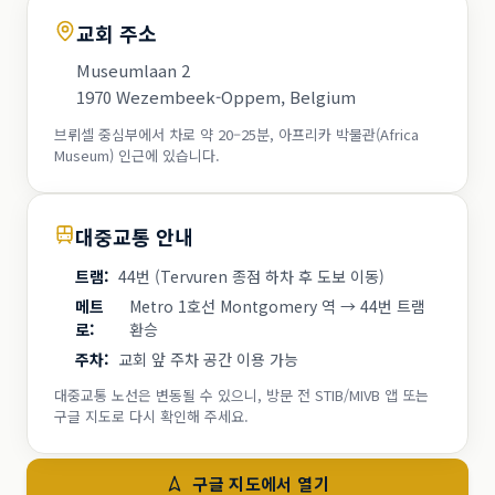
교회 주소
Museumlaan 2
1970 Wezembeek-Oppem, Belgium
브뤼셀 중심부에서 차로 약 20–25분, 아프리카 박물관(Africa
Museum) 인근에 있습니다.
대중교통 안내
트램
:
44번 (Tervuren 종점 하차 후 도보 이동)
메트
Metro 1호선 Montgomery 역 → 44번 트램
로
:
환승
주차
:
교회 앞 주차 공간 이용 가능
대중교통 노선은 변동될 수 있으니, 방문 전 STIB/MIVB 앱 또는
구글 지도로 다시 확인해 주세요.
구글 지도에서 열기