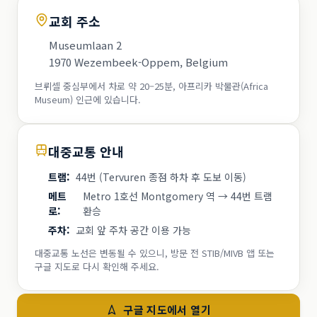
교회 주소
Museumlaan 2
1970 Wezembeek-Oppem, Belgium
브뤼셀 중심부에서 차로 약 20–25분, 아프리카 박물관(Africa
Museum) 인근에 있습니다.
대중교통 안내
트램
:
44번 (Tervuren 종점 하차 후 도보 이동)
메트
Metro 1호선 Montgomery 역 → 44번 트램
로
:
환승
주차
:
교회 앞 주차 공간 이용 가능
대중교통 노선은 변동될 수 있으니, 방문 전 STIB/MIVB 앱 또는
구글 지도로 다시 확인해 주세요.
구글 지도에서 열기