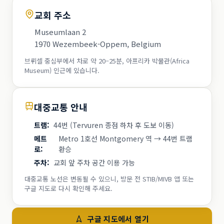
교회 주소
Museumlaan 2
1970 Wezembeek-Oppem, Belgium
브뤼셀 중심부에서 차로 약 20–25분, 아프리카 박물관(Africa
Museum) 인근에 있습니다.
대중교통 안내
트램
:
44번 (Tervuren 종점 하차 후 도보 이동)
메트
Metro 1호선 Montgomery 역 → 44번 트램
로
:
환승
주차
:
교회 앞 주차 공간 이용 가능
대중교통 노선은 변동될 수 있으니, 방문 전 STIB/MIVB 앱 또는
구글 지도로 다시 확인해 주세요.
구글 지도에서 열기