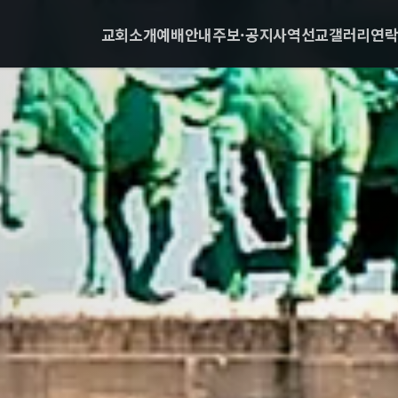
교회소개
예배안내
주보·공지
사역
선교
갤러리
연