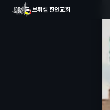
브뤼셀 한인교회