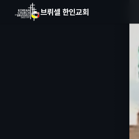
브뤼셀 한인교회