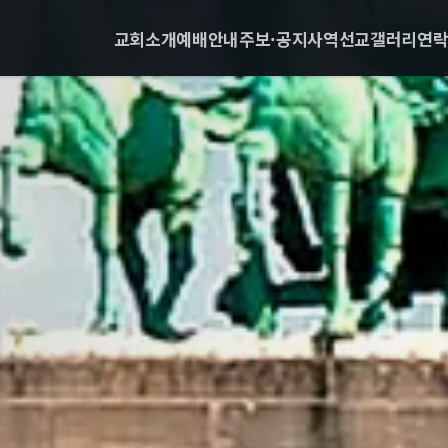
교회소개
예배안내
주보·공지
사역
선교
갤러리
연