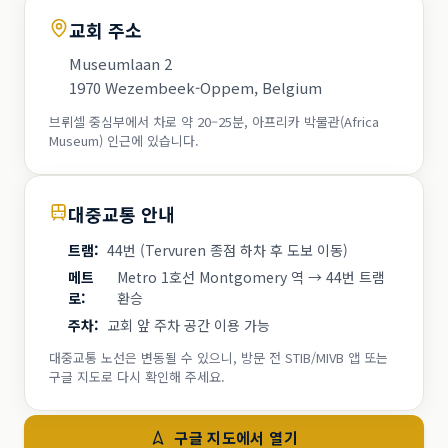
교회 주소
Museumlaan 2
1970 Wezembeek-Oppem, Belgium
브뤼셀 중심부에서 차로 약 20–25분, 아프리카 박물관(Africa
Museum) 인근에 있습니다.
대중교통 안내
트램
:
44번 (Tervuren 종점 하차 후 도보 이동)
메트
Metro 1호선 Montgomery 역 → 44번 트램
로
:
환승
주차
:
교회 앞 주차 공간 이용 가능
대중교통 노선은 변동될 수 있으니, 방문 전 STIB/MIVB 앱 또는
구글 지도로 다시 확인해 주세요.
구글 지도에서 열기