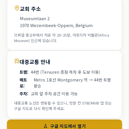
교회 주소
Museumlaan 2
1970 Wezembeek-Oppem, Belgium
브뤼셀 중심부에서 차로 약 20–25분, 아프리카 박물관(Africa
Museum) 인근에 있습니다.
대중교통 안내
트램
:
44번 (Tervuren 종점 하차 후 도보 이동)
메트
Metro 1호선 Montgomery 역 → 44번 트램
로
:
환승
주차
:
교회 앞 주차 공간 이용 가능
대중교통 노선은 변동될 수 있으니, 방문 전 STIB/MIVB 앱 또는
구글 지도로 다시 확인해 주세요.
구글 지도에서 열기