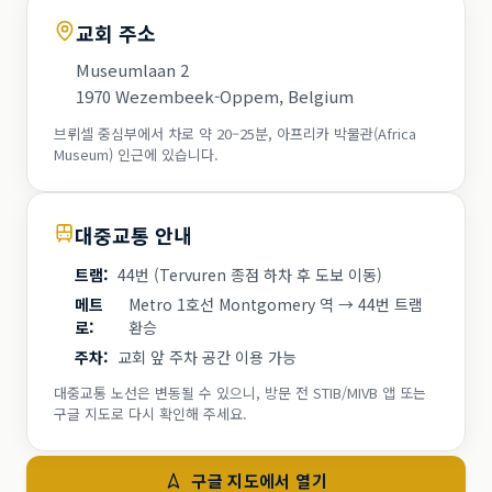
교회 주소
Museumlaan 2
1970 Wezembeek-Oppem, Belgium
브뤼셀 중심부에서 차로 약 20–25분, 아프리카 박물관(Africa
Museum) 인근에 있습니다.
대중교통 안내
트램
:
44번 (Tervuren 종점 하차 후 도보 이동)
메트
Metro 1호선 Montgomery 역 → 44번 트램
로
:
환승
주차
:
교회 앞 주차 공간 이용 가능
대중교통 노선은 변동될 수 있으니, 방문 전 STIB/MIVB 앱 또는
구글 지도로 다시 확인해 주세요.
구글 지도에서 열기