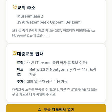
교회 주소
Museumlaan 2
1970 Wezembeek-Oppem, Belgium
브뤼셀 중심부에서 차로 약 20–25분, 아프리카 박물관(Africa
Museum) 인근에 있습니다.
대중교통 안내
트램
:
44번 (Tervuren 종점 하차 후 도보 이동)
메트
Metro 1호선 Montgomery 역 → 44번 트램
로
:
환승
주차
:
교회 앞 주차 공간 이용 가능
대중교통 노선은 변동될 수 있으니, 방문 전 STIB/MIVB 앱 또는
구글 지도로 다시 확인해 주세요.
구글 지도에서 열기