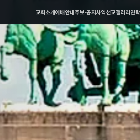
교회소개
예배안내
주보·공지
사역
선교
갤러리
연