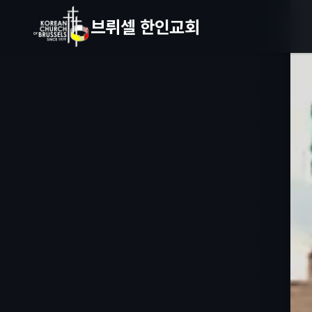
브뤼셀 한인교회