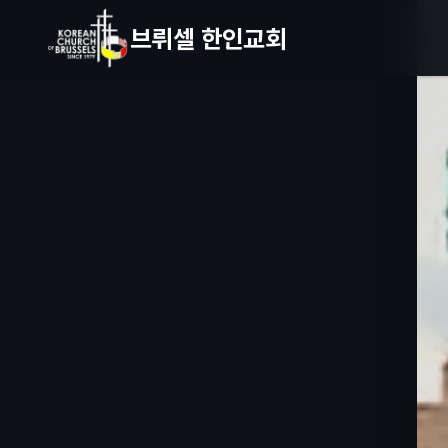
브뤼셀 한인교회