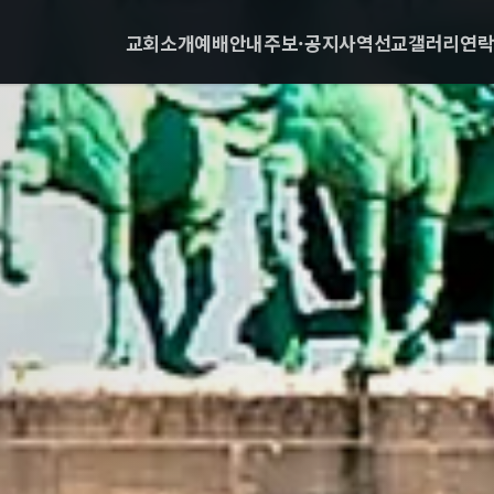
교회소개
예배안내
주보·공지
사역
선교
갤러리
연