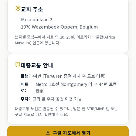
교회 주소
Museumlaan 2
1970 Wezembeek-Oppem, Belgium
브뤼셀 중심부에서 차로 약 20–25분, 아프리카 박물관(Africa
Museum) 인근에 있습니다.
대중교통 안내
트램
:
44번 (Tervuren 종점 하차 후 도보 이동)
메트
Metro 1호선 Montgomery 역 → 44번 트램
로
:
환승
주차
:
교회 앞 주차 공간 이용 가능
대중교통 노선은 변동될 수 있으니, 방문 전 STIB/MIVB 앱 또는
구글 지도로 다시 확인해 주세요.
구글 지도에서 열기