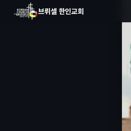
브뤼셀 한인교회