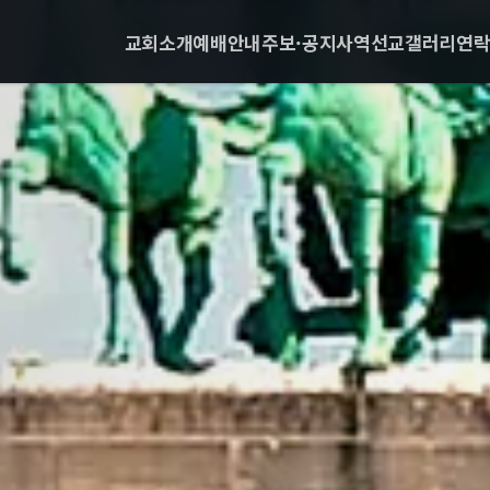
교회소개
예배안내
주보·공지
사역
선교
갤러리
연