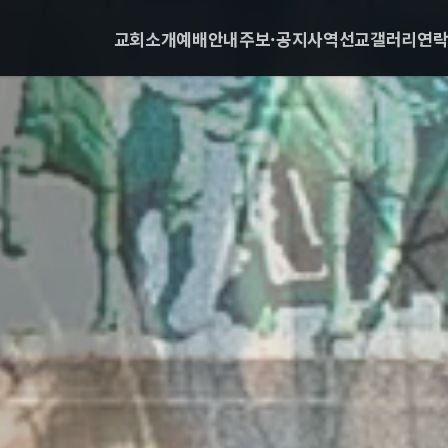
교회소개
예배안내
주보·공지
사역
선교
갤러리
연