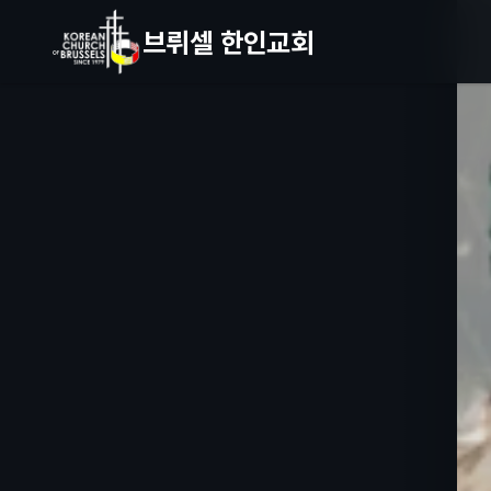
브뤼셀 한인교회