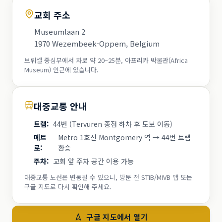
교회 주소
Museumlaan 2
1970 Wezembeek-Oppem, Belgium
브뤼셀 중심부에서 차로 약 20–25분, 아프리카 박물관(Africa
Museum) 인근에 있습니다.
대중교통 안내
트램
:
44번 (Tervuren 종점 하차 후 도보 이동)
메트
Metro 1호선 Montgomery 역 → 44번 트램
로
:
환승
주차
:
교회 앞 주차 공간 이용 가능
대중교통 노선은 변동될 수 있으니, 방문 전 STIB/MIVB 앱 또는
구글 지도로 다시 확인해 주세요.
구글 지도에서 열기