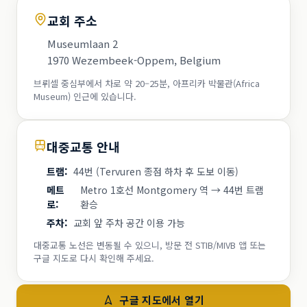
교회 주소
Museumlaan 2
1970 Wezembeek-Oppem, Belgium
브뤼셀 중심부에서 차로 약 20–25분, 아프리카 박물관(Africa
Museum) 인근에 있습니다.
대중교통 안내
트램
:
44번 (Tervuren 종점 하차 후 도보 이동)
메트
Metro 1호선 Montgomery 역 → 44번 트램
로
:
환승
주차
:
교회 앞 주차 공간 이용 가능
대중교통 노선은 변동될 수 있으니, 방문 전 STIB/MIVB 앱 또는
구글 지도로 다시 확인해 주세요.
구글 지도에서 열기