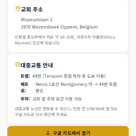
교회 주소
Museumlaan 2
1970 Wezembeek-Oppem, Belgium
브뤼셀 중심부에서 차로 약 20–25분, 아프리카 박물관(Africa
Museum) 인근에 있습니다.
대중교통 안내
트램
:
44번 (Tervuren 종점 하차 후 도보 이동)
메트
Metro 1호선 Montgomery 역 → 44번 트램
로
:
환승
주차
:
교회 앞 주차 공간 이용 가능
대중교통 노선은 변동될 수 있으니, 방문 전 STIB/MIVB 앱 또는
구글 지도로 다시 확인해 주세요.
구글 지도에서 열기