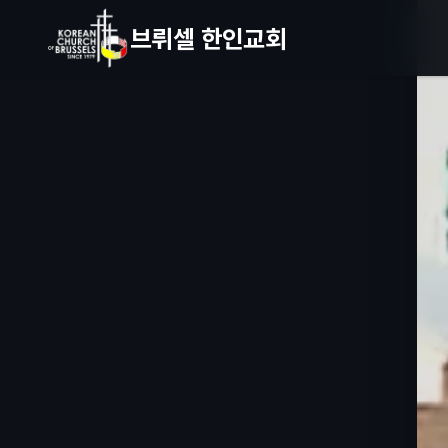
브뤼셀 한인교회