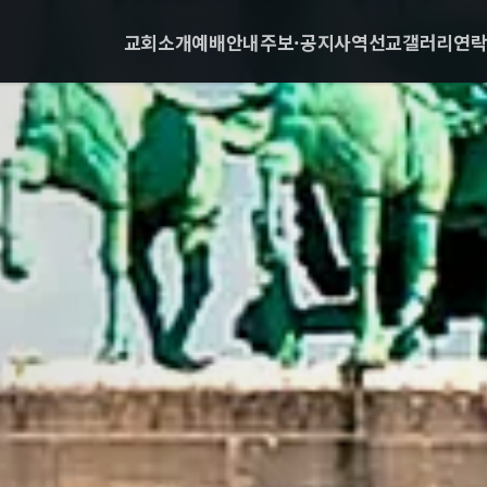
교회소개
예배안내
주보·공지
사역
선교
갤러리
연