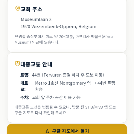
교회 주소
Museumlaan 2
1970 Wezembeek-Oppem, Belgium
브뤼셀 중심부에서 차로 약 20–25분, 아프리카 박물관(Africa
Museum) 인근에 있습니다.
대중교통 안내
트램
:
44번 (Tervuren 종점 하차 후 도보 이동)
메트
Metro 1호선 Montgomery 역 → 44번 트램
로
:
환승
주차
:
교회 앞 주차 공간 이용 가능
대중교통 노선은 변동될 수 있으니, 방문 전 STIB/MIVB 앱 또는
구글 지도로 다시 확인해 주세요.
구글 지도에서 열기