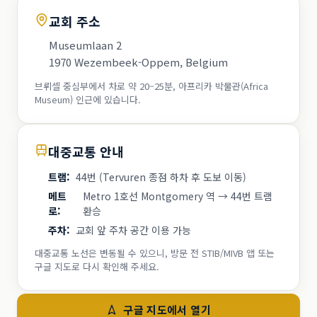
교회 주소
Museumlaan 2
1970 Wezembeek-Oppem, Belgium
브뤼셀 중심부에서 차로 약 20–25분, 아프리카 박물관(Africa
Museum) 인근에 있습니다.
대중교통 안내
트램
:
44번 (Tervuren 종점 하차 후 도보 이동)
메트
Metro 1호선 Montgomery 역 → 44번 트램
로
:
환승
주차
:
교회 앞 주차 공간 이용 가능
대중교통 노선은 변동될 수 있으니, 방문 전 STIB/MIVB 앱 또는
구글 지도로 다시 확인해 주세요.
구글 지도에서 열기