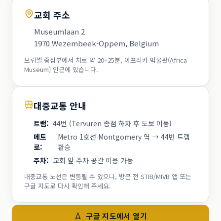
교회 주소
Museumlaan 2
1970 Wezembeek-Oppem, Belgium
브뤼셀 중심부에서 차로 약 20–25분, 아프리카 박물관(Africa
Museum) 인근에 있습니다.
대중교통 안내
트램
:
44번 (Tervuren 종점 하차 후 도보 이동)
메트
Metro 1호선 Montgomery 역 → 44번 트램
로
:
환승
주차
:
교회 앞 주차 공간 이용 가능
대중교통 노선은 변동될 수 있으니, 방문 전 STIB/MIVB 앱 또는
구글 지도로 다시 확인해 주세요.
구글 지도에서 열기