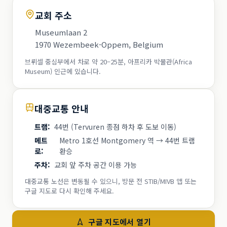
교회 주소
Museumlaan 2
1970 Wezembeek-Oppem, Belgium
브뤼셀 중심부에서 차로 약 20–25분, 아프리카 박물관(Africa
Museum) 인근에 있습니다.
대중교통 안내
트램
:
44번 (Tervuren 종점 하차 후 도보 이동)
메트
Metro 1호선 Montgomery 역 → 44번 트램
로
:
환승
주차
:
교회 앞 주차 공간 이용 가능
대중교통 노선은 변동될 수 있으니, 방문 전 STIB/MIVB 앱 또는
구글 지도로 다시 확인해 주세요.
구글 지도에서 열기