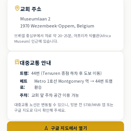
교회 주소
Museumlaan 2
1970 Wezembeek-Oppem, Belgium
브뤼셀 중심부에서 차로 약 20–25분, 아프리카 박물관(Africa
Museum) 인근에 있습니다.
대중교통 안내
트램
:
44번 (Tervuren 종점 하차 후 도보 이동)
메트
Metro 1호선 Montgomery 역 → 44번 트램
로
:
환승
주차
:
교회 앞 주차 공간 이용 가능
대중교통 노선은 변동될 수 있으니, 방문 전 STIB/MIVB 앱 또는
구글 지도로 다시 확인해 주세요.
구글 지도에서 열기