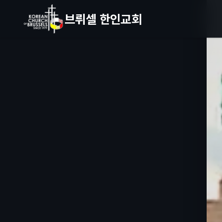
브뤼셀 한인교회