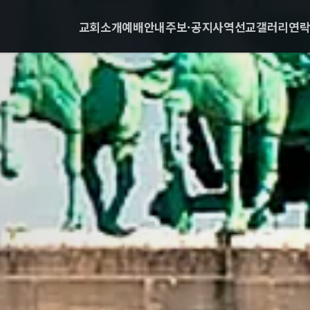
교회소개
예배안내
주보·공지
사역
선교
갤러리
연