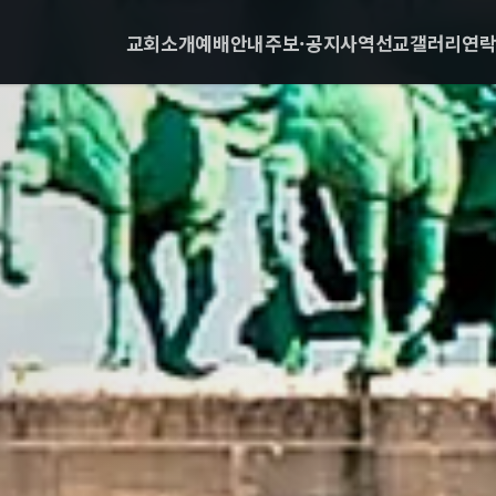
교회소개
예배안내
주보·공지
사역
선교
갤러리
연