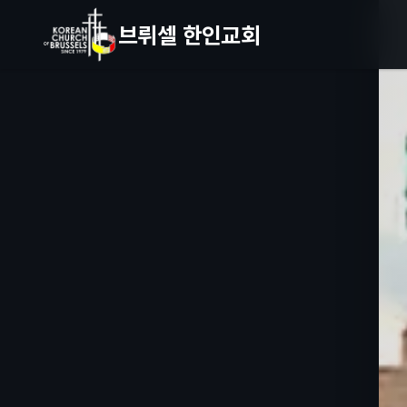
브뤼셀 한인교회