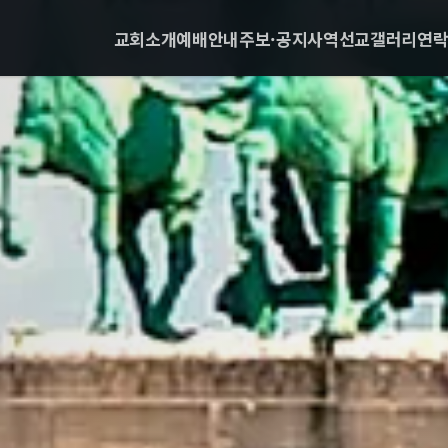
교회소개
예배안내
주보·공지
사역
선교
갤러리
연