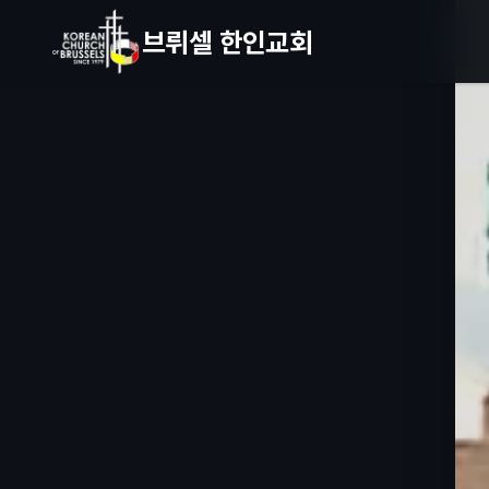
브뤼셀 한인교회