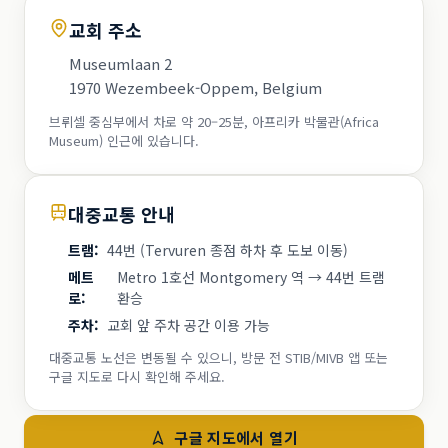
교회 주소
Museumlaan 2
1970 Wezembeek-Oppem, Belgium
브뤼셀 중심부에서 차로 약 20–25분, 아프리카 박물관(Africa
Museum) 인근에 있습니다.
대중교통 안내
트램
:
44번 (Tervuren 종점 하차 후 도보 이동)
메트
Metro 1호선 Montgomery 역 → 44번 트램
로
:
환승
주차
:
교회 앞 주차 공간 이용 가능
대중교통 노선은 변동될 수 있으니, 방문 전 STIB/MIVB 앱 또는
구글 지도로 다시 확인해 주세요.
구글 지도에서 열기