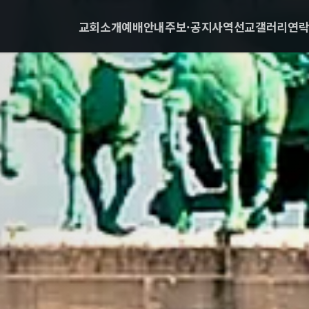
교회소개
예배안내
주보·공지
사역
선교
갤러리
연