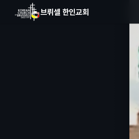
브뤼셀 한인교회